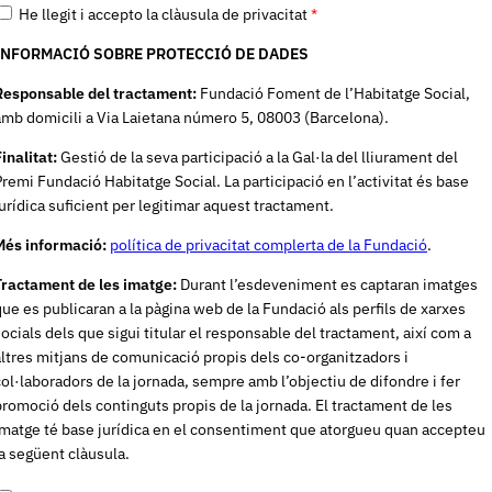
He llegit i accepto la clàusula de privacitat
*
INFORMACIÓ SOBRE PROTECCIÓ DE DADES
Responsable del tractament:
Fundació Foment de l’Habitatge Social,
amb domicili a Via Laietana número 5, 08003 (Barcelona).
Finalitat:
Gestió de la seva participació a la Gal·la del lliurament del
Premi Fundació Habitatge Social. La participació en l’activitat és base
jurídica suficient per legitimar aquest tractament.
Més informació:
política de privacitat complerta de la Fundació
.
Tractament de les imatge:
Durant l’esdeveniment es captaran imatges
que es publicaran a la pàgina web de la Fundació als perfils de xarxes
socials dels que sigui titular el responsable del tractament, així com a
altres mitjans de comunicació propis dels co-organitzadors i
col·laboradors de la jornada, sempre amb l’objectiu de difondre i fer
promoció dels continguts propis de la jornada. El tractament de les
imatge té base jurídica en el consentiment que atorgueu quan accepteu
la següent clàusula.