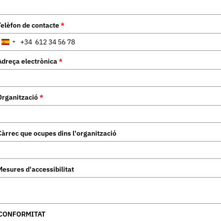
Telèfon de contacte
*
+34
Spain
+34
Adreça electrònica
*
Organització
*
Càrrec que ocupes dins l'organització
Mesures d'accessibilitat
CONFORMITAT