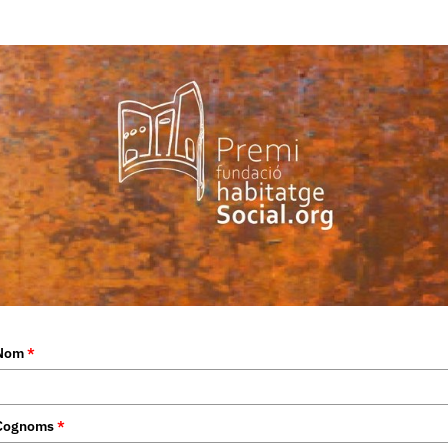
Nom
*
Cognoms
*